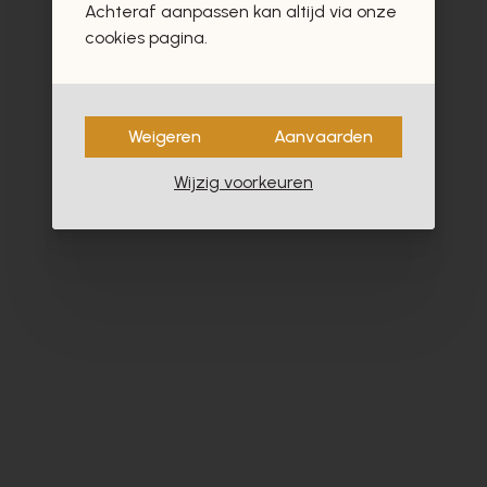
Achteraf aanpassen kan altijd via onze
- 40%
cookies pagina.
Weigeren
Aanvaarden
Wijzig voorkeuren
Dlsport
Ho