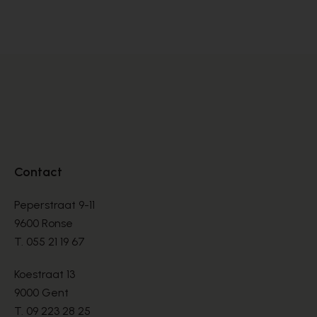
SNEAKERS
SN
€ 99,00
€ 
€ 165,00
Contact
Peperstraat 9-11
9600 Ronse
T.
055 21 19 67
Koestraat 13
9000 Gent
T.
09 223 28 25