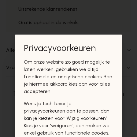
Uitstekende klantendienst
Gratis ophaal in de winkels
Privacyvoorkeuren
Alles over dit product
Om onze website zo goed mogelijk te
Vragen over dit product?
laten werken, gebruiken we altijd
functionele en analytische cookies. Ben
je hiermee akkoord kies dan voor alles
accepteren.
Deze producten zullen u zeker en
vast ook interesseren
Wens je toch liever je
privacyvoorkeuren aan te passen, dan
kan je kiezen voor 'Wijzig voorkeuren'.
Kies je voor 'weigeren', dan maken we
enkel gebruik van functionele cookies.