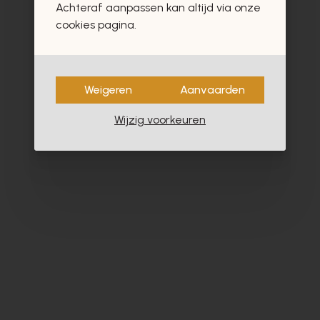
Achteraf aanpassen kan altijd via onze
- 60%
cookies pagina.
Weigeren
Aanvaarden
Wijzig voorkeuren
Satorisan
S