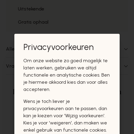
Uitstekende
Gratis ophaal
Privacyvoorkeuren
Alles over dit product
Om onze website zo goed mogelijk te
Vragen over dit product?
laten werken, gebruiken we altijd
functionele en analytische cookies. Ben
je hiermee akkoord kies dan voor alles
accepteren.
Deze producten zullen u zeker en
vast ook interesseren
Wens je toch liever je
privacyvoorkeuren aan te passen, dan
kan je kiezen voor 'Wijzig voorkeuren'.
Kies je voor 'weigeren', dan maken we
enkel gebruik van functionele cookies.