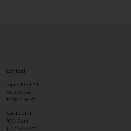
SNEAKERS
SN
€ 76,00
€ 
€ 190,00
Contact
Peperstraat 9-11
9600 Ronse
T.
055 21 19 67
Koestraat 13
9000 Gent
T.
09 223 28 25