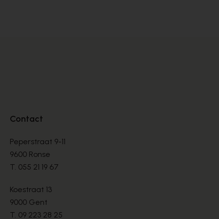
SNEAKERS
SN
€ 99,00
€ 
€ 165,00
Contact
Peperstraat 9-11
9600 Ronse
T.
055 21 19 67
Koestraat 13
9000 Gent
T.
09 223 28 25