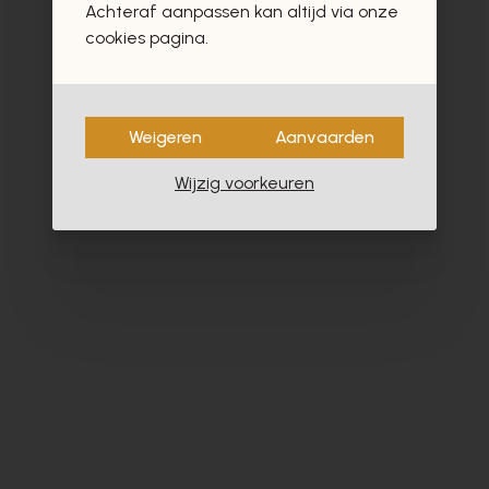
Achteraf aanpassen kan altijd via onze
- 40%
cookies pagina.
Weigeren
Aanvaarden
Wijzig voorkeuren
Dlsport
Ho