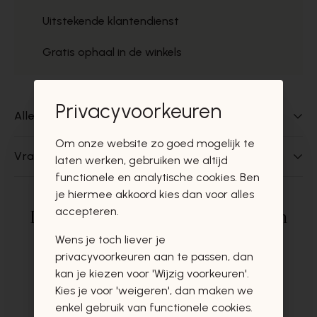
Uitstekende klantendienst
Gratis ophaal in de winkels
Privacyvoorkeuren
Alles over dit product
Om onze website zo goed mogelijk te
Vragen over dit product?
laten werken, gebruiken we altijd
functionele en analytische cookies. Ben
je hiermee akkoord kies dan voor alles
accepteren.
Deze producten zullen u zeker en
vast ook interesseren
Wens je toch liever je
privacyvoorkeuren aan te passen, dan
kan je kiezen voor 'Wijzig voorkeuren'.
Kies je voor 'weigeren', dan maken we
enkel gebruik van functionele cookies.