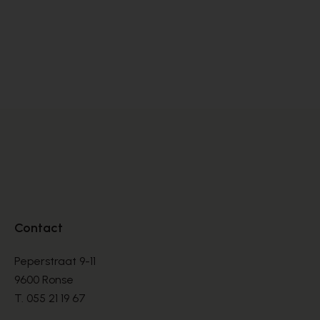
Peter Kaiser
PUMPS
€ 145,00
Contact
Peperstraat 9-11
9600 Ronse
T.
055 21 19 67