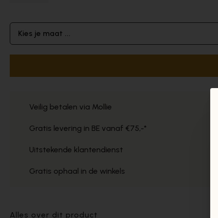
Kies je maat ...
Veilig betalen via Mollie
Gratis levering in BE vanaf €75,-*
Uitstekende klantendienst
Gratis ophaal in de winkels
Alles over dit product