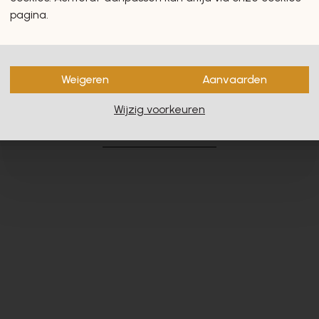
pagina.
Weigeren
Aanvaarden
en zullen u zeker en vast ook
Wijzig voorkeuren