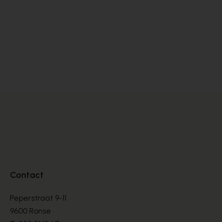
Softwaves
Di
LOAFERS
LO
€ 190,00
€ 
Contact
Peperstraat 9-11
9600 Ronse