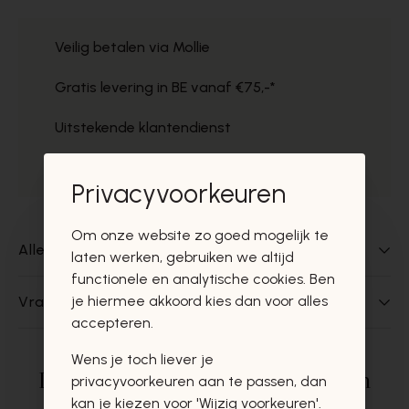
Veilig betalen via Mollie
Gratis levering in BE vanaf €75,-*
Uitstekende klantendienst
Gratis ophaal in de winkels
Privacyvoorkeuren
Om onze website zo goed mogelijk te
Alles over dit product
laten werken, gebruiken we altijd
functionele en analytische cookies. Ben
je hiermee akkoord kies dan voor alles
Vragen over dit product?
accepteren.
Wens je toch liever je
Deze producten zullen u zeker en
privacyvoorkeuren aan te passen, dan
kan je kiezen voor 'Wijzig voorkeuren'.