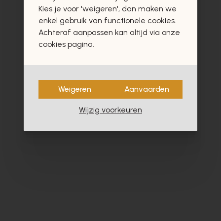
vast ook interesseren
Kies je voor 'weigeren', dan maken we
enkel gebruik van functionele cookies.
Achteraf aanpassen kan altijd via onze
cookies pagina.
Weigeren
Aanvaarden
Wijzig voorkeuren