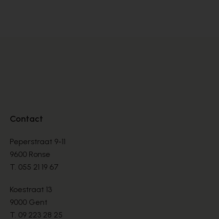
SANDALEN
SA
€ 220,50
€ 
€ 315,00
Contact
Peperstraat 9-11
9600 Ronse
T.
055 21 19 67
Koestraat 13
9000 Gent
T.
09 223 28 25