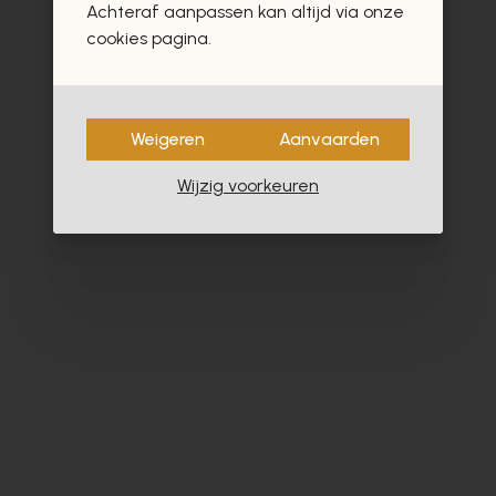
Achteraf aanpassen kan altijd via onze
- 30%
cookies pagina.
Weigeren
Aanvaarden
Wijzig voorkeuren
Pertini
Cy