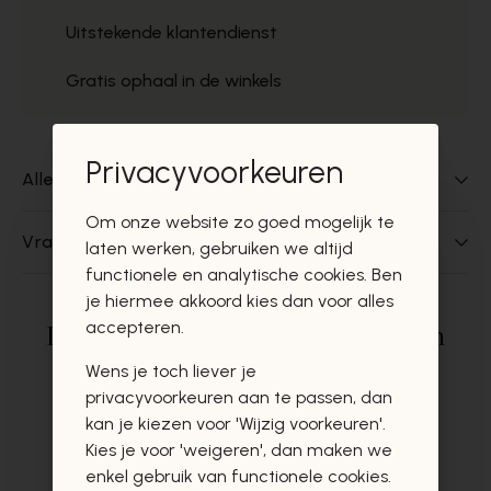
Uitstekende klantendienst
Gratis ophaal in de winkels
Privacyvoorkeuren
Alles over dit product
Om onze website zo goed mogelijk te
Vragen over dit product?
laten werken, gebruiken we altijd
functionele en analytische cookies. Ben
je hiermee akkoord kies dan voor alles
accepteren.
Deze producten zullen u zeker en
vast ook interesseren
Wens je toch liever je
privacyvoorkeuren aan te passen, dan
kan je kiezen voor 'Wijzig voorkeuren'.
Kies je voor 'weigeren', dan maken we
enkel gebruik van functionele cookies.