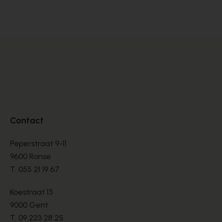
SANDALEN
SA
€ 70,00
€ 
€ 100,00
Contact
Peperstraat 9-11
9600 Ronse
T.
055 21 19 67
Koestraat 13
9000 Gent
T.
09 223 28 25