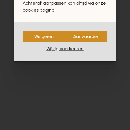
Achteraf aanpassen kan altijd via onze
- 30%
cookies pagina.
Weigeren
Aanvaarden
Wijzig voorkeuren
Cypres
Cy