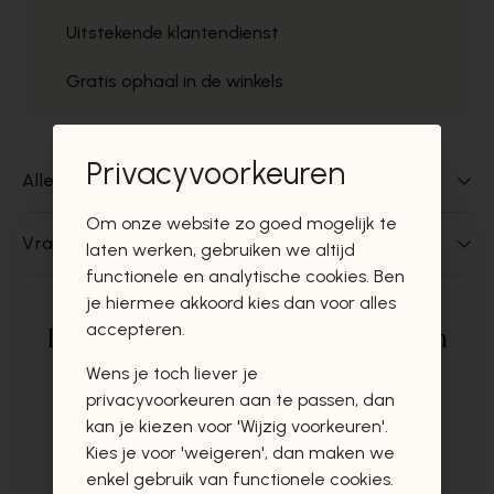
Uitstekende klantendienst
Gratis ophaal in de winkels
Privacyvoorkeuren
Alles over dit product
Om onze website zo goed mogelijk te
Vragen over dit product?
laten werken, gebruiken we altijd
functionele en analytische cookies. Ben
je hiermee akkoord kies dan voor alles
accepteren.
Deze producten zullen u zeker en
vast ook interesseren
Wens je toch liever je
privacyvoorkeuren aan te passen, dan
kan je kiezen voor 'Wijzig voorkeuren'.
Kies je voor 'weigeren', dan maken we
enkel gebruik van functionele cookies.