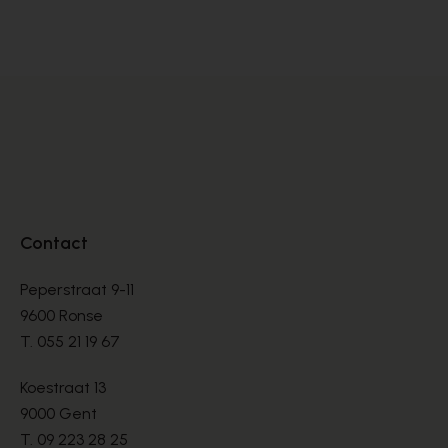
BOTTINNEN
BO
€ 150,00
€ 
Contact
Peperstraat 9-11
9600 Ronse
T.
055 21 19 67
Koestraat 13
9000 Gent
T.
09 223 28 25