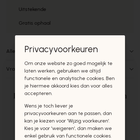
Uitstekende
Gratis ophaal
Privacyvoorkeuren
Alles over dit product
Om onze website zo goed mogelijk te
Vragen over dit product?
laten werken, gebruiken we altijd
functionele en analytische cookies. Ben
je hiermee akkoord kies dan voor alles
accepteren.
Deze producten zullen u zeker en
vast ook interesseren
Wens je toch liever je
privacyvoorkeuren aan te passen, dan
kan je kiezen voor 'Wijzig voorkeuren'.
Kies je voor 'weigeren', dan maken we
enkel gebruik van functionele cookies.