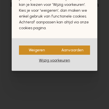
Deze producten zullen u zeker en
kan je kiezen voor 'Wijzig voorkeuren'.
Kies je voor 'weigeren', dan maken we
vast ook interesseren
enkel gebruik van functionele cookies.
Achteraf aanpassen kan altijd via onze
cookies pagina.
- 40%
Weigeren
Aanvaarden
Wijzig voorkeuren