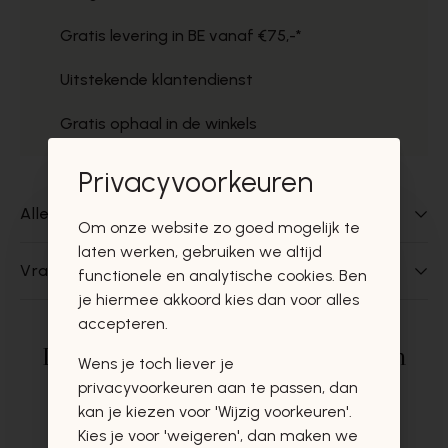
Gratis levering in BE vanaf €75,-*
Uitstekende klantendienst
Gratis ophaal in de winkels
Privacyvoorkeuren
Alles over dit product
Om onze website zo goed mogelijk te
laten werken, gebruiken we altijd
Vragen over dit product?
functionele en analytische cookies. Ben
je hiermee akkoord kies dan voor alles
accepteren.
Deze producten zullen u zeker en
Wens je toch liever je
vast ook interesseren
privacyvoorkeuren aan te passen, dan
kan je kiezen voor 'Wijzig voorkeuren'.
Kies je voor 'weigeren', dan maken we