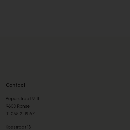
Dlsport
Ho
SNEAKERS
SN
€ 99,00
€ 
€ 165,00
Contact
Peperstraat 9-11
9600 Ronse
T.
055 21 19 67
Koestraat 13