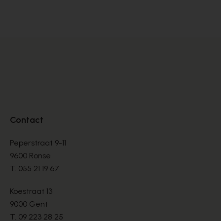
BOOTS
BO
€ 135,00
€ 
Contact
Peperstraat 9-11
9600 Ronse
T.
055 21 19 67
Koestraat 13
9000 Gent
T.
09 223 28 25