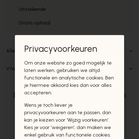
Uitstekende
Gratis ophaal
Privacyvoorkeuren
Alles over dit product
Om onze website zo goed mogelijk te
Vragen over dit product?
laten werken, gebruiken we altijd
functionele en analytische cookies. Ben
je hiermee akkoord kies dan voor alles
accepteren.
Deze producten zullen u zeker en
vast ook interesseren
Wens je toch liever je
privacyvoorkeuren aan te passen, dan
kan je kiezen voor 'Wijzig voorkeuren'.
Kies je voor 'weigeren', dan maken we
enkel gebruik van functionele cookies.