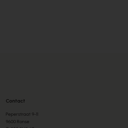
Alpe
Cy
BOOTS
BO
€ 135,00
€ 
Contact
Peperstraat 9-11
9600 Ronse