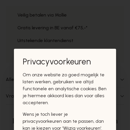
Veilig betalen via Mollie
Gratis levering in BE vanaf €75,-*
Uitstekende klantendienst
Gratis ophaal in de winkels
Privacyvoorkeuren
Om onze website zo goed mogelijk te
Alles over dit product
laten werken, gebruiken we altijd
functionele en analytische cookies. Ben
je hiermee akkoord kies dan voor alles
Vragen over dit product?
accepteren.
Wens je toch liever je
Deze producten zullen u zeker en
privacyvoorkeuren aan te passen, dan
kan je kiezen voor 'Wijzig voorkeuren'.