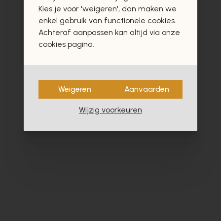
vast ook interesseren
Kies je voor 'weigeren', dan maken we
enkel gebruik van functionele cookies.
Achteraf aanpassen kan altijd via onze
cookies pagina.
Weigeren
Aanvaarden
Wijzig voorkeuren