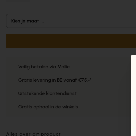
Kies je maat ...
Veilig betalen via Mollie
Gratis levering in BE vanaf €75,-*
Uitstekende klantendienst
Gratis ophaal in de winkels
Alles over dit product