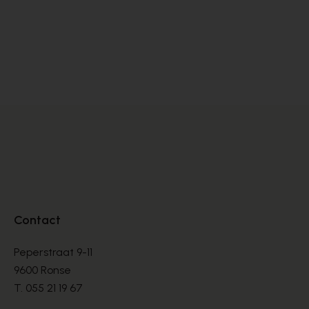
Cypres
PANTOFFELS
€ 26,00
Contact
Peperstraat 9-11
9600 Ronse
T.
055 21 19 67