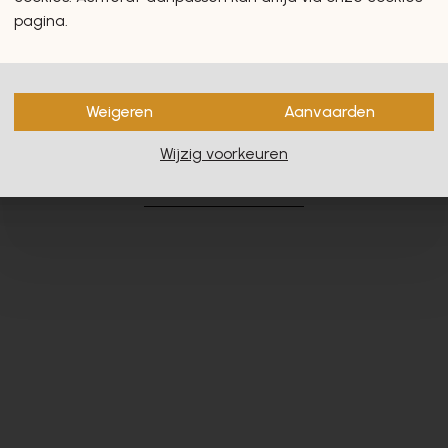
pagina.
Weigeren
Aanvaarden
en zullen u zeker en vast ook
Wijzig voorkeuren