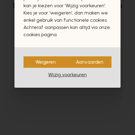
Deze producten zullen u zeker en
kan je kiezen voor 'Wijzig voorkeuren'.
Kies je voor 'weigeren', dan maken we
vast ook interesseren
enkel gebruik van functionele cookies.
Achteraf aanpassen kan altijd via onze
cookies pagina.
- 60%
Weigeren
Aanvaarden
Wijzig voorkeuren