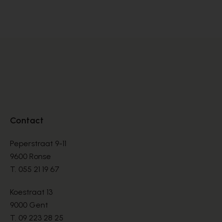
LOAFERS
LO
€ 157,50
€ 
€ 225,00
Contact
Peperstraat 9-11
9600 Ronse
T.
055 21 19 67
Koestraat 13
9000 Gent
T.
09 223 28 25