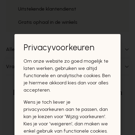
Uitstekende klantendienst
Gratis ophaal in de winkels
Privacyvoorkeuren
Alles over dit product
Om onze website zo goed mogelijk te
Vragen over dit product?
laten werken, gebruiken we altijd
functionele en analytische cookies. Ben
je hiermee akkoord kies dan voor alles
accepteren.
Deze producten zullen u zeker en
vast ook interesseren
Wens je toch liever je
privacyvoorkeuren aan te passen, dan
kan je kiezen voor 'Wijzig voorkeuren'.
Kies je voor 'weigeren', dan maken we
enkel gebruik van functionele cookies.