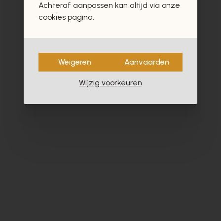
Achteraf aanpassen kan altijd via onze
- 30%
cookies pagina.
Weigeren
Aanvaarden
Wijzig voorkeuren
Fratelli Rosana
Tr