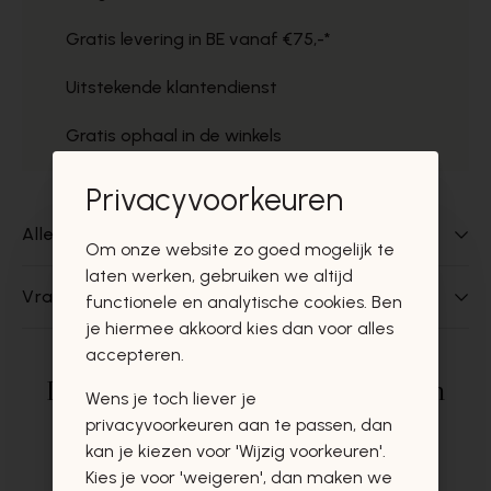
Gratis levering in BE vanaf €75,-*
Uitstekende klantendienst
Gratis ophaal in de winkels
Privacyvoorkeuren
Alles over dit product
Om onze website zo goed mogelijk te
laten werken, gebruiken we altijd
Vragen over dit product?
functionele en analytische cookies. Ben
je hiermee akkoord kies dan voor alles
accepteren.
Deze producten zullen u zeker en
Wens je toch liever je
vast ook interesseren
privacyvoorkeuren aan te passen, dan
kan je kiezen voor 'Wijzig voorkeuren'.
Kies je voor 'weigeren', dan maken we