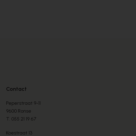
Dlsport
Sa
SNEAKERS
SN
€ 99,00
€ 
€ 165,00
Contact
Peperstraat 9-11
9600 Ronse
T.
055 21 19 67
Koestraat 13