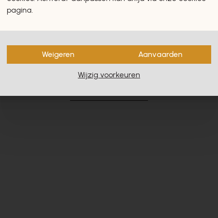
pagina.
Weigeren
Aanvaarden
en zullen u zeker en vast ook
Wijzig voorkeuren