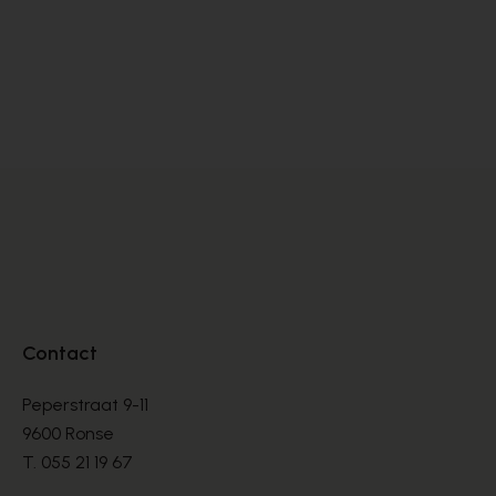
Cypres
SANDALEN
€ 70,00
€ 100,00
Contact
Peperstraat 9-11
9600 Ronse
T.
055 21 19 67