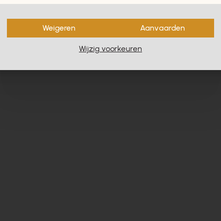
en zullen u zeker en vast ook
Weigeren
Aanvaarden
Wijzig voorkeuren