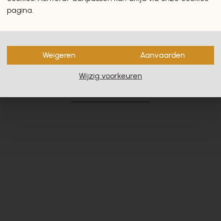
pagina.
Weigeren
Aanvaarden
en zullen u zeker en vast ook
Wijzig voorkeuren