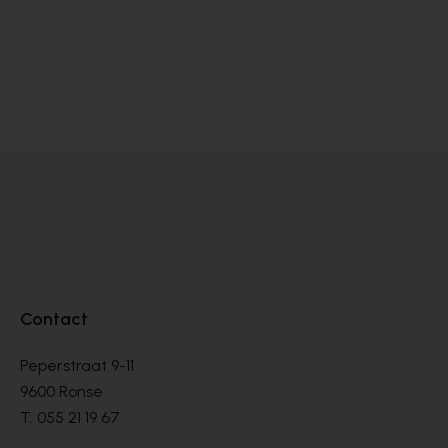
Magnanni
LOAFERS
€ 330,00
Contact
Peperstraat 9-11
9600 Ronse
T.
055 21 19 67