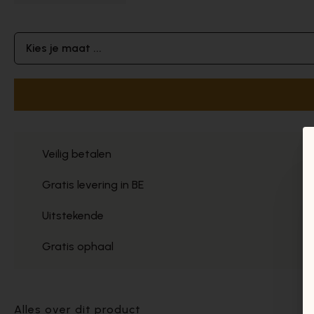
Kies je maat ...
Veilig betalen
Gratis levering in BE
Uitstekende
Gratis ophaal
Alles over dit product