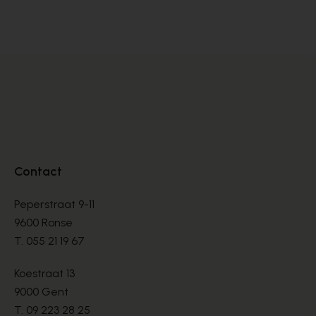
BOOTS
BO
€ 135,00
€ 
Contact
Peperstraat 9-11
9600 Ronse
T.
055 21 19 67
Koestraat 13
9000 Gent
T.
09 223 28 25