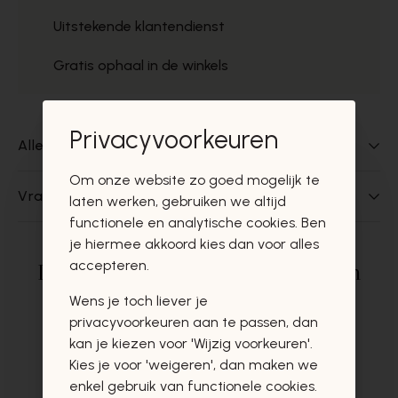
Uitstekende klantendienst
Gratis ophaal in de winkels
Privacyvoorkeuren
Alles over dit product
Om onze website zo goed mogelijk te
Vragen over dit product?
laten werken, gebruiken we altijd
functionele en analytische cookies. Ben
je hiermee akkoord kies dan voor alles
accepteren.
Deze producten zullen u zeker en
vast ook interesseren
Wens je toch liever je
privacyvoorkeuren aan te passen, dan
kan je kiezen voor 'Wijzig voorkeuren'.
Kies je voor 'weigeren', dan maken we
enkel gebruik van functionele cookies.