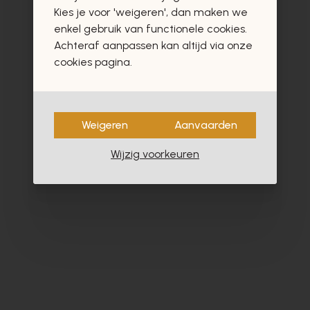
vast ook interesseren
Kies je voor 'weigeren', dan maken we
enkel gebruik van functionele cookies.
Achteraf aanpassen kan altijd via onze
cookies pagina.
Weigeren
Aanvaarden
Wijzig voorkeuren