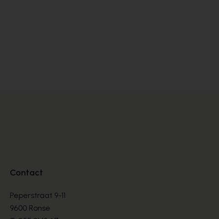
Peter Kaiser
Zi
PUMPS
PU
€ 145,00
€ 
Contact
Peperstraat 9-11
9600 Ronse