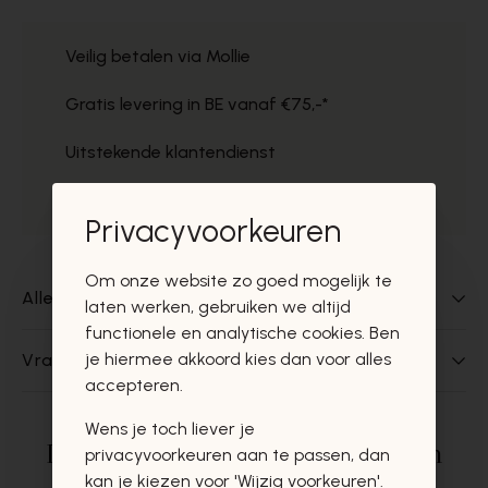
Veilig betalen via Mollie
Gratis levering in BE vanaf €75,-*
Uitstekende klantendienst
Gratis ophaal in de winkels
Privacyvoorkeuren
Om onze website zo goed mogelijk te
Alles over dit product
laten werken, gebruiken we altijd
functionele en analytische cookies. Ben
je hiermee akkoord kies dan voor alles
Vragen over dit product?
accepteren.
Wens je toch liever je
Deze producten zullen u zeker en
privacyvoorkeuren aan te passen, dan
kan je kiezen voor 'Wijzig voorkeuren'.