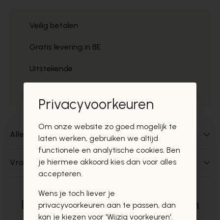
Veilig betalen
Gratis levering in BE
Uitstekende
Gratis ophaal
Privacyvoorkeuren
Om onze website zo goed mogelijk te
Alles over dit product
laten werken, gebruiken we altijd
functionele en analytische cookies. Ben
je hiermee akkoord kies dan voor alles
Vragen over dit product?
accepteren.
Wens je toch liever je
Deze producten zullen u zeker en
privacyvoorkeuren aan te passen, dan
kan je kiezen voor 'Wijzig voorkeuren'.