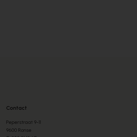
Satorisan
Dl
SNEAKERS
SN
€ 76,00
€ 
€ 190,00
Contact
Peperstraat 9-11
9600 Ronse