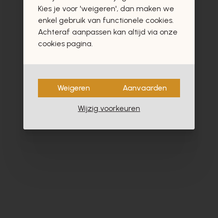
vast ook interesseren
Kies je voor 'weigeren', dan maken we
enkel gebruik van functionele cookies.
Achteraf aanpassen kan altijd via onze
cookies pagina.
- 60%
Weigeren
Aanvaarden
Wijzig voorkeuren