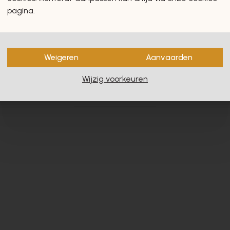
pagina.
Weigeren
Aanvaarden
en zullen u zeker en vast ook
Wijzig voorkeuren