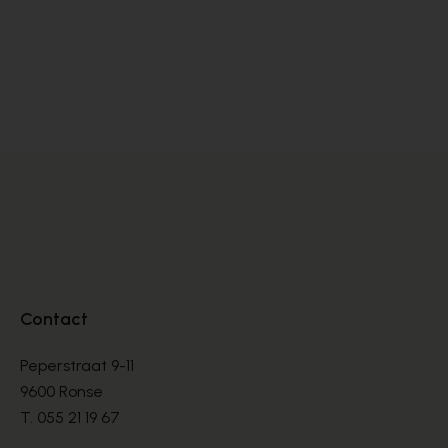
Satorisan
SNEAKERS
€ 76,00
€ 190,00
Contact
Peperstraat 9-11
9600 Ronse
T.
055 21 19 67