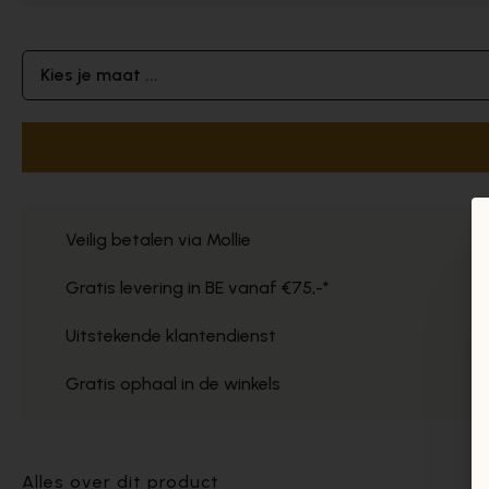
Kies je maat ...
Veilig betalen via Mollie
Gratis levering in BE vanaf €75,-*
Uitstekende klantendienst
Gratis ophaal in de winkels
Alles over dit product