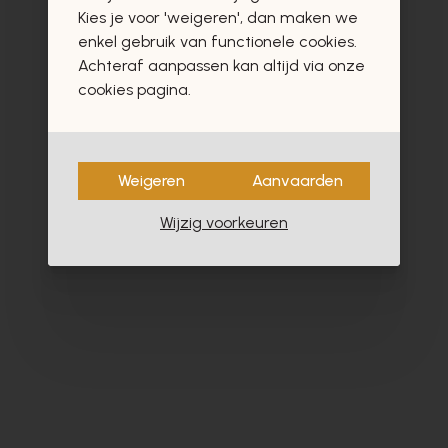
vast ook interesseren
Kies je voor 'weigeren', dan maken we
enkel gebruik van functionele cookies.
Achteraf aanpassen kan altijd via onze
cookies pagina.
Weigeren
Aanvaarden
Wijzig voorkeuren