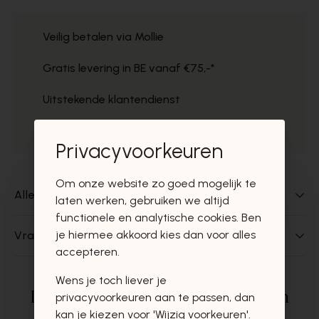
Veilig betalen via Mollie
Gratis levering in BE vanaf €75,-*
Uitstekende klantendienst
Gratis ophaal in de winkels
Privacyvoorkeuren
Om onze website zo goed mogelijk te
Alles over dit product
laten werken, gebruiken we altijd
functionele en analytische cookies. Ben
je hiermee akkoord kies dan voor alles
Vragen over dit product?
accepteren.
Wens je toch liever je
Deze producten zullen u zeker en
privacyvoorkeuren aan te passen, dan
kan je kiezen voor 'Wijzig voorkeuren'.