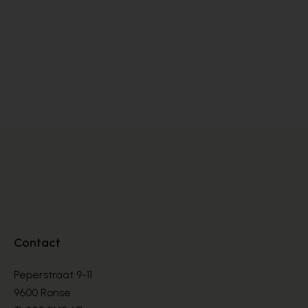
Cypres
Co
INSTAPPERS
IN
€ 80,00
€ 
Contact
Peperstraat 9-11
9600 Ronse