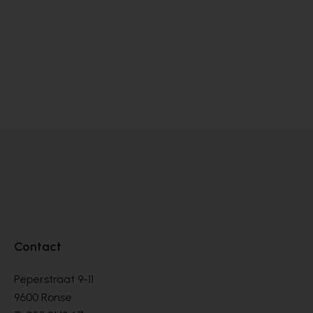
Peter Kaiser
Zi
PUMPS
PU
€ 145,00
€ 
Contact
Peperstraat 9-11
9600 Ronse