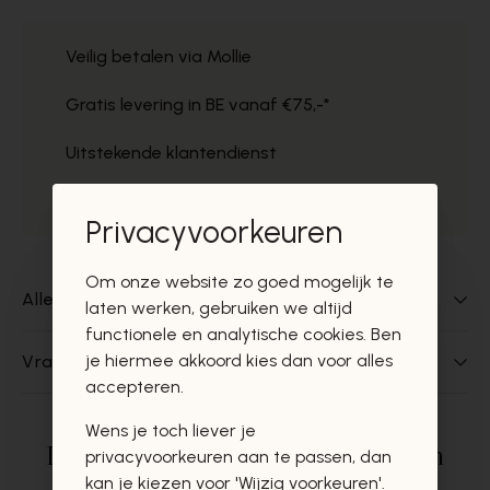
Veilig betalen via Mollie
Gratis levering in BE vanaf €75,-*
Uitstekende klantendienst
Gratis ophaal in de winkels
Privacyvoorkeuren
Om onze website zo goed mogelijk te
Alles over dit product
laten werken, gebruiken we altijd
functionele en analytische cookies. Ben
je hiermee akkoord kies dan voor alles
Vragen over dit product?
accepteren.
Wens je toch liever je
Deze producten zullen u zeker en
privacyvoorkeuren aan te passen, dan
kan je kiezen voor 'Wijzig voorkeuren'.