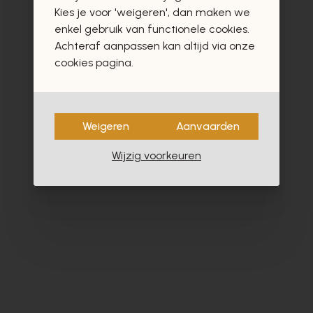
vast ook interesseren
Kies je voor 'weigeren', dan maken we
enkel gebruik van functionele cookies.
Achteraf aanpassen kan altijd via onze
cookies pagina.
Weigeren
Aanvaarden
Wijzig voorkeuren