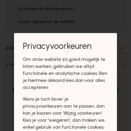
Uitstekende klantendienst
Gratis ophaal in de winkels
Privacyvoorkeuren
Alles over dit product
Om onze website zo goed mogelijk te
Vragen over dit product?
laten werken, gebruiken we altijd
functionele en analytische cookies. Ben
je hiermee akkoord kies dan voor alles
accepteren.
Deze producten zullen u zeker en
vast ook interesseren
Wens je toch liever je
privacyvoorkeuren aan te passen, dan
kan je kiezen voor 'Wijzig voorkeuren'.
Kies je voor 'weigeren', dan maken we
enkel gebruik van functionele cookies.