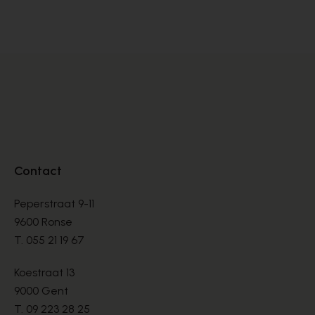
BOOTS
BO
€ 135,00
€ 
Contact
Peperstraat 9-11
9600 Ronse
T.
055 21 19 67
Koestraat 13
9000 Gent
T.
09 223 28 25