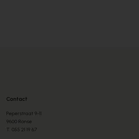
Peter Kaiser
PUMPS
€ 145,00
Contact
Peperstraat 9-11
9600 Ronse
T.
055 21 19 67