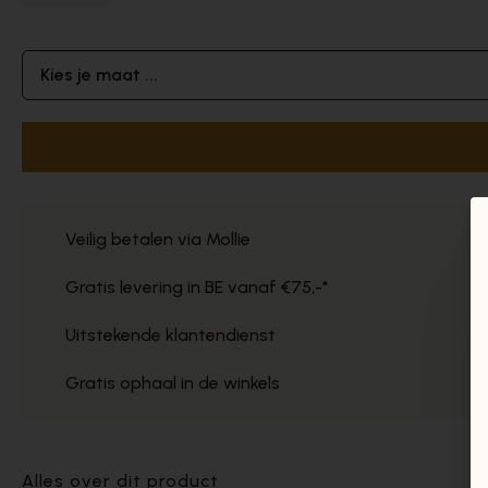
Kies je maat ...
Veilig betalen via Mollie
Gratis levering in BE vanaf €75,-*
Uitstekende klantendienst
Gratis ophaal in de winkels
Alles over dit product