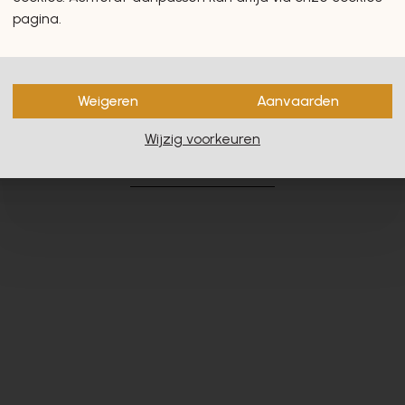
pagina.
Weigeren
Aanvaarden
en zullen u zeker en vast ook
Wijzig voorkeuren