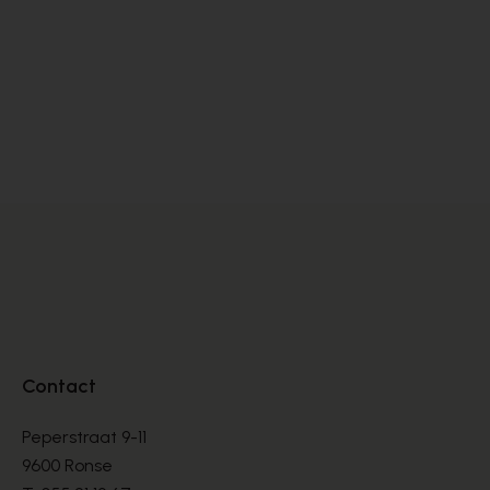
Ambiorix
Vi
VETERSCHOENEN
VE
€ 275,00
€ 
Contact
Peperstraat 9-11
9600 Ronse