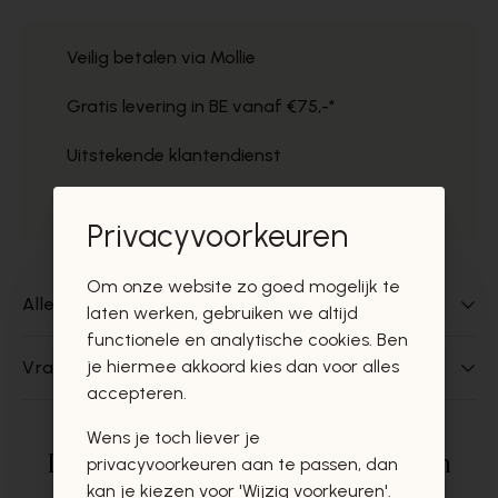
Veilig betalen via Mollie
Gratis levering in BE vanaf €75,-*
Uitstekende klantendienst
Gratis ophaal in de winkels
Privacyvoorkeuren
Om onze website zo goed mogelijk te
Alles over dit product
laten werken, gebruiken we altijd
functionele en analytische cookies. Ben
je hiermee akkoord kies dan voor alles
Vragen over dit product?
accepteren.
Wens je toch liever je
Deze producten zullen u zeker en
privacyvoorkeuren aan te passen, dan
kan je kiezen voor 'Wijzig voorkeuren'.