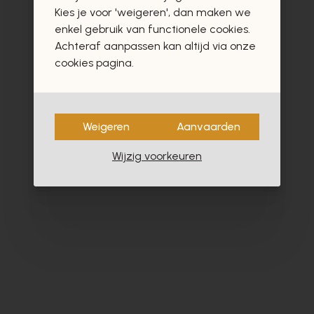
vast ook interesseren
Kies je voor 'weigeren', dan maken we
enkel gebruik van functionele cookies.
Achteraf aanpassen kan altijd via onze
cookies pagina.
Weigeren
Aanvaarden
Wijzig voorkeuren