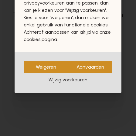
privacyvoorkeuren aan te passen, dan
kan je kiezen voor 'Wijzig voorkeuren'.
Deze producten zullen u zeker en
Kies je voor 'weigeren', dan maken we
vast ook interesseren
enkel gebruik van functionele cookies.
Achteraf aanpassen kan altijd via onze
cookies pagina.
Weigeren
Aanvaarden
Wijzig voorkeuren