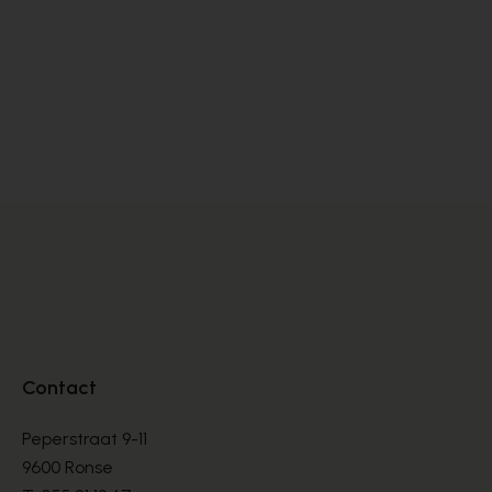
Floris Van Bommel
Br
VETERSCHOENEN
VE
€ 144,00
€ 
€ 240,00
Contact
Peperstraat 9-11
9600 Ronse