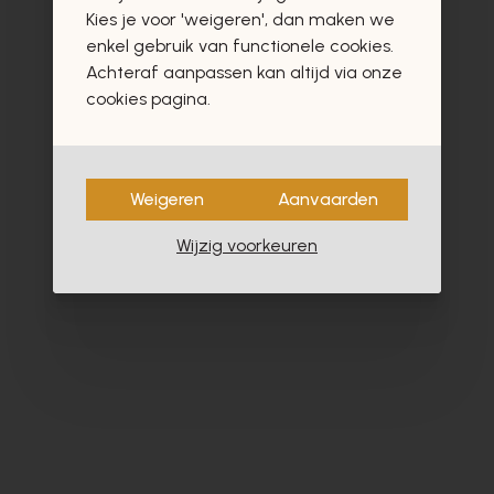
vast ook interesseren
Kies je voor 'weigeren', dan maken we
enkel gebruik van functionele cookies.
Achteraf aanpassen kan altijd via onze
cookies pagina.
- 40%
Weigeren
Aanvaarden
Wijzig voorkeuren