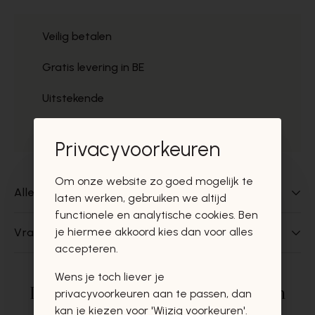
Veilig betalen
Gratis levering in BE
Uitstekende
Gratis ophaal
Privacyvoorkeuren
Om onze website zo goed mogelijk te
Alles over dit product
laten werken, gebruiken we altijd
functionele en analytische cookies. Ben
je hiermee akkoord kies dan voor alles
Vragen over dit product?
accepteren.
Wens je toch liever je
Deze producten zullen u zeker en
privacyvoorkeuren aan te passen, dan
kan je kiezen voor 'Wijzig voorkeuren'.