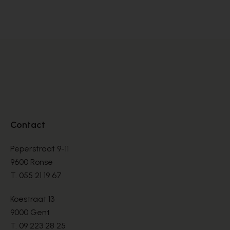
LOAFERS
LO
€ 330,00
€ 
Contact
Peperstraat 9-11
9600 Ronse
T.
055 21 19 67
Koestraat 13
9000 Gent
T.
09 223 28 25