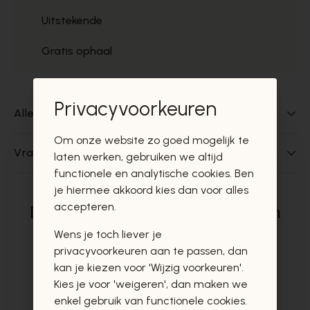
Uitstekende
Gratis ophaal
Privacyvoorkeuren
Alles over dit product
Om onze website zo goed mogelijk te
Vragen over dit product?
laten werken, gebruiken we altijd
functionele en analytische cookies. Ben
je hiermee akkoord kies dan voor alles
accepteren.
Deze producten zullen u zeker en
vast ook interesseren
Wens je toch liever je
privacyvoorkeuren aan te passen, dan
kan je kiezen voor 'Wijzig voorkeuren'.
Kies je voor 'weigeren', dan maken we
enkel gebruik van functionele cookies.