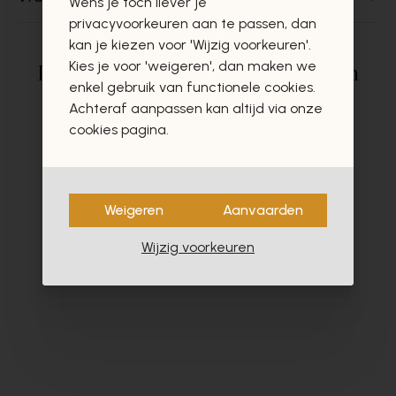
Wens je toch liever je
privacyvoorkeuren aan te passen, dan
kan je kiezen voor 'Wijzig voorkeuren'.
Kies je voor 'weigeren', dan maken we
Deze producten zullen u zeker en
enkel gebruik van functionele cookies.
vast ook interesseren
Achteraf aanpassen kan altijd via onze
cookies pagina.
Weigeren
Aanvaarden
Wijzig voorkeuren