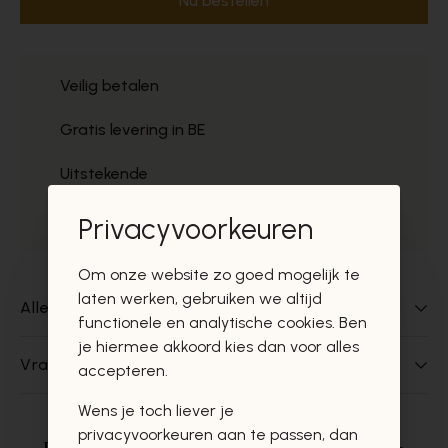
Nu bestellen
Veilig betalen
Gratis levering in BE
Uitstekende
Gratis ophaal
Privacyvoorkeuren
Om onze website zo goed mogelijk te
laten werken, gebruiken we altijd
Alles over dit product
functionele en analytische cookies. Ben
je hiermee akkoord kies dan voor alles
Vragen over dit product?
accepteren.
Wens je toch liever je
privacyvoorkeuren aan te passen, dan