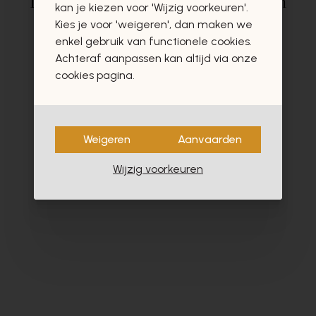
Deze producten zullen u zeker en
kan je kiezen voor 'Wijzig voorkeuren'.
vast ook interesseren
Kies je voor 'weigeren', dan maken we
enkel gebruik van functionele cookies.
Achteraf aanpassen kan altijd via onze
cookies pagina.
- 40%
Weigeren
Aanvaarden
Wijzig voorkeuren