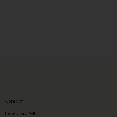
Rapid Soul
Fl
VETERSCHOENEN
VE
€ 72,00
€ 
€ 120,00
Contact
Peperstraat 9-11