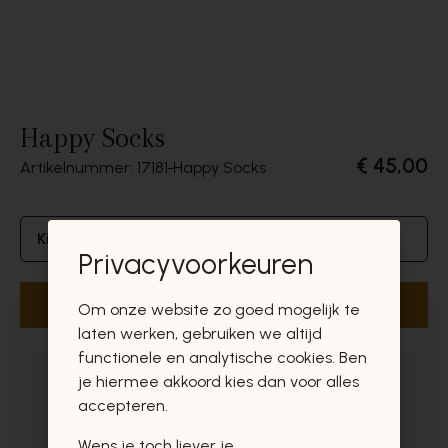
Happy Socks
€ 45,00
Artikelnummer: 17181
Happy Socks
Kies je maat ...
Privacyvoorkeuren
Nu bestellen
Om onze website zo goed mogelijk te
laten werken, gebruiken we altijd
functionele en analytische cookies. Ben
je hiermee akkoord kies dan voor alles
Veilig betalen via Mollie
accepteren.
Gratis levering in BE vanaf €75,-*
Wens je toch liever je