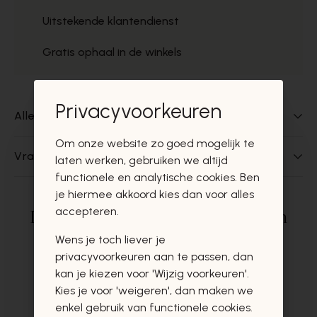
Uitstekende klantendienst
Gratis ophaal in de winkels
Privacyvoorkeuren
Alles over dit product
Om onze website zo goed mogelijk te
Vragen over dit product?
laten werken, gebruiken we altijd
functionele en analytische cookies. Ben
je hiermee akkoord kies dan voor alles
accepteren.
Deze producten zullen u zeker en
vast ook interesseren
Wens je toch liever je
privacyvoorkeuren aan te passen, dan
kan je kiezen voor 'Wijzig voorkeuren'.
Kies je voor 'weigeren', dan maken we
enkel gebruik van functionele cookies.