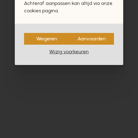
Achteraf aanpassen kan altijd via onze
- 30%
cookies pagina.
Weigeren
Aanvaarden
Wijzig voorkeuren
Pertini
Cy