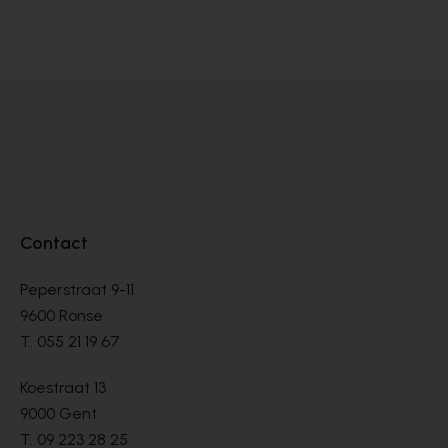
SANDALEN
SA
€ 220,50
€ 
€ 315,00
Contact
Peperstraat 9-11
9600 Ronse
T.
055 21 19 67
Koestraat 13
9000 Gent
T.
09 223 28 25