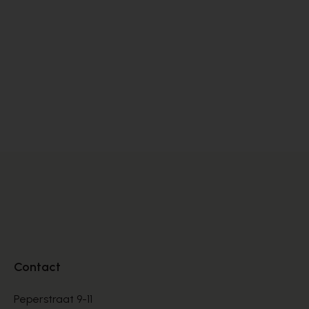
Rapid Soul
Fl
VETERSCHOENEN
VE
€ 72,00
€ 
€ 120,00
Contact
Peperstraat 9-11