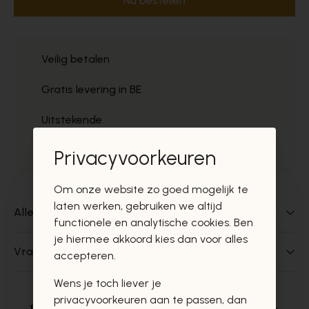
Nu bestellen
Veilig betalen
Gratis levering in BE
Uitstekende
Gratis ophaal
Privacyvoorkeuren
Om onze website zo goed mogelijk te
laten werken, gebruiken we altijd
Alles over dit product
functionele en analytische cookies. Ben
je hiermee akkoord kies dan voor alles
Vragen over dit product?
accepteren.
Wens je toch liever je
privacyvoorkeuren aan te passen, dan