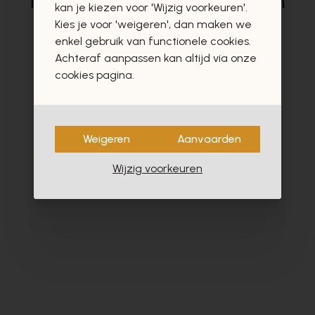
Deze producten zullen u zeker en
kan je kiezen voor 'Wijzig voorkeuren'.
vast ook interesseren
Kies je voor 'weigeren', dan maken we
enkel gebruik van functionele cookies.
Achteraf aanpassen kan altijd via onze
cookies pagina.
- 40%
Weigeren
Aanvaarden
Wijzig voorkeuren