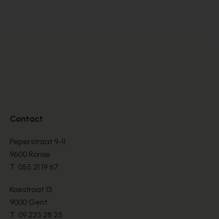
LOAFERS
LO
€ 157,50
€ 
€ 225,00
Contact
Peperstraat 9-11
9600 Ronse
T.
055 21 19 67
Koestraat 13
9000 Gent
T.
09 223 28 25