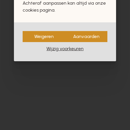
Achteraf aanpassen kan altijd via onze
- 30%
cookies pagina.
Weigeren
Aanvaarden
Wijzig voorkeuren
Fratelli Rosana
Tr