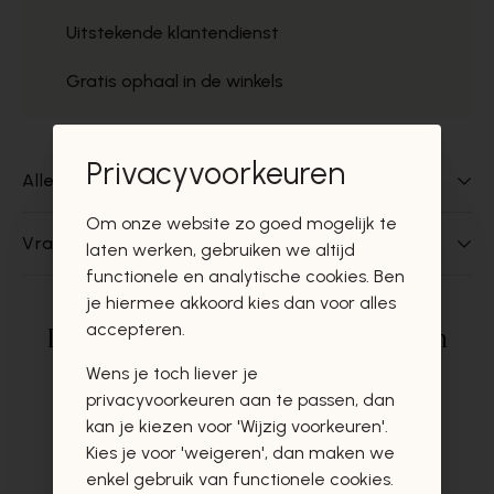
Uitstekende klantendienst
Gratis ophaal in de winkels
Privacyvoorkeuren
Alles over dit product
Om onze website zo goed mogelijk te
Vragen over dit product?
laten werken, gebruiken we altijd
functionele en analytische cookies. Ben
je hiermee akkoord kies dan voor alles
accepteren.
Deze producten zullen u zeker en
vast ook interesseren
Wens je toch liever je
privacyvoorkeuren aan te passen, dan
kan je kiezen voor 'Wijzig voorkeuren'.
Kies je voor 'weigeren', dan maken we
enkel gebruik van functionele cookies.