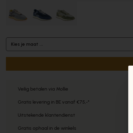
Kies je maat ...
Veilig betalen via Mollie
Gratis levering in BE vanaf €75,-*
Uitstekende klantendienst
Gratis ophaal in de winkels