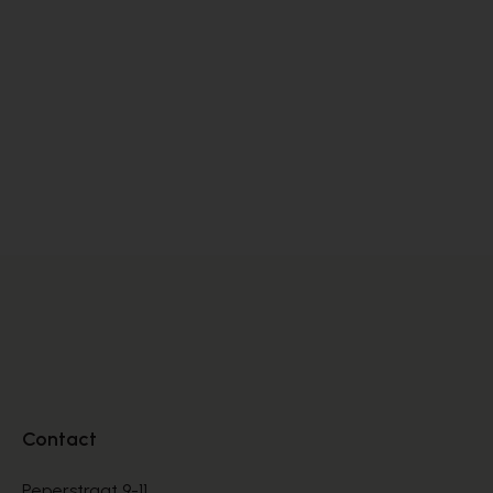
Dlsport
SNEAKERS
€ 99,00
€ 165,00
Contact
Peperstraat 9-11