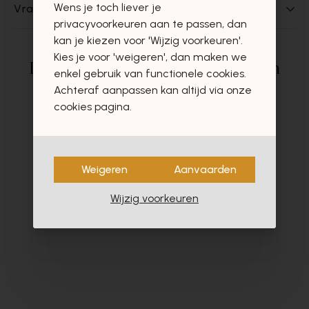
Wens je toch liever je
Vragen over dit product?
privacyvoorkeuren aan te passen, dan
kan je kiezen voor 'Wijzig voorkeuren'.
Kies je voor 'weigeren', dan maken we
Deze producten zullen u zeker en
enkel gebruik van functionele cookies.
vast ook interesseren
Achteraf aanpassen kan altijd via onze
cookies pagina.
Weigeren
Aanvaarden
Wijzig voorkeuren