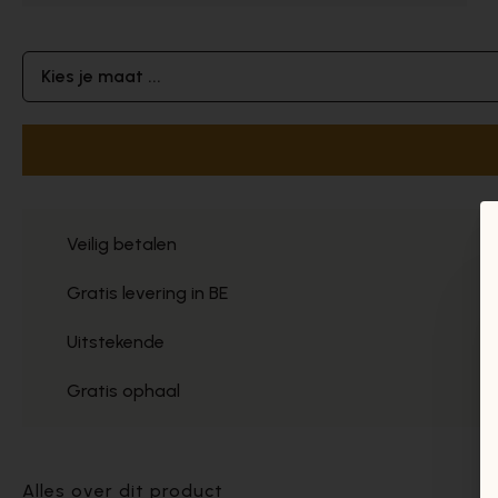
Kies je maat ...
Veilig betalen
Gratis levering in BE
Uitstekende
Gratis ophaal
Alles over dit product