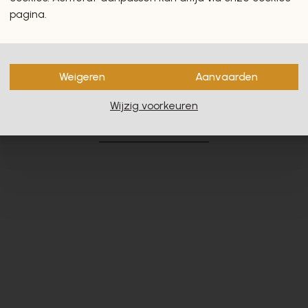
pagina.
Weigeren
Aanvaarden
en zullen u zeker en vast ook
Wijzig voorkeuren