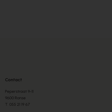
Satorisan
SNEAKERS
€ 76,00
€ 190,00
Contact
Peperstraat 9-11
9600 Ronse
T.
055 21 19 67