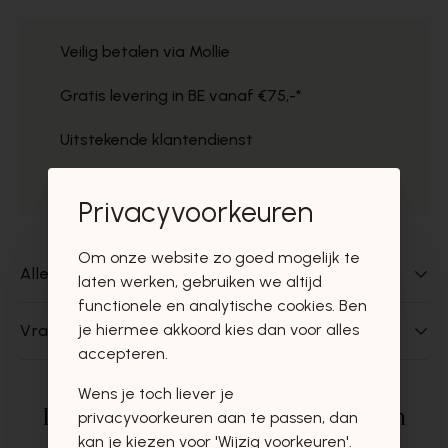
Veilig betalen via Mollie
Gratis levering in BE vanaf €75,-*
Uitstekende klantendienst
Gratis ophaal in de winkels
Privacyvoorkeuren
Om onze website zo goed mogelijk te
Alles over dit product
laten werken, gebruiken we altijd
functionele en analytische cookies. Ben
je hiermee akkoord kies dan voor alles
Vragen over dit product?
accepteren.
Wens je toch liever je
Deze producten zullen u zeker en
privacyvoorkeuren aan te passen, dan
kan je kiezen voor 'Wijzig voorkeuren'.