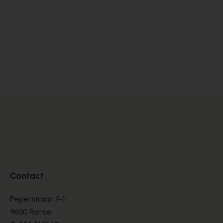
Dlsport
Sa
SNEAKERS
SN
€ 99,00
€ 
€ 165,00
Contact
Peperstraat 9-11
9600 Ronse