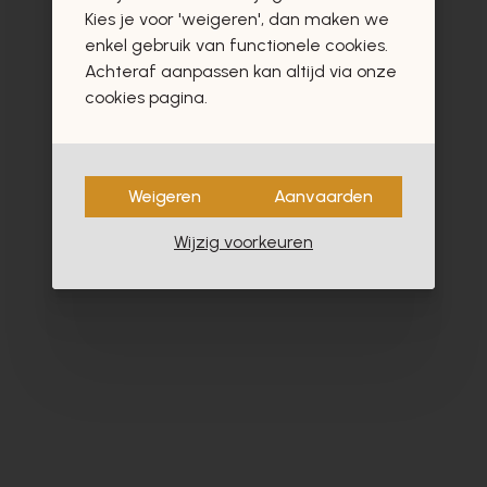
vast ook interesseren
Kies je voor 'weigeren', dan maken we
enkel gebruik van functionele cookies.
Achteraf aanpassen kan altijd via onze
cookies pagina.
- 40%
Weigeren
Aanvaarden
Wijzig voorkeuren