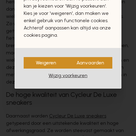
heropleven in de mode. De creatieve collecties zitten
kan je kiezen voor 'Wijzig voorkeuren'.
dan ook vol verwijzingen naar de boeiende
Kies je voor 'weigeren', dan maken we
wielergeschiedenis die ons kleine Belgenlandje rijk is.
enkel gebruik van functionele cookies.
Zo worden
Cycleur De Luxe sneakers
bovenaan
Achteraf aanpassen kan altijd via onze
getypeerd door de herkenbare vorm van een
cookies pagina.
fietsschoen van de jaren ’50. Maar Cycleur De Luxe
brengt niet alleen een ode aan de Flandriens van toen,
maar zet ook iedereen aan om de passie voor de
wielersport als een levensvisie te gaan beschouwen en
Weigeren
Aanvaarden
deze elke dag uit te dragen. Zowel dames als heren
met een passie voor wielrennen, vinden vast hun zin in
Wijzig voorkeuren
deze collecties.
De hoge kwaliteit van Cycleur De Luxe
sneakers
Daarnaast worden
Cycleur De Luxe sneakers
getypeerd door een uitstekende kwaliteit en hoge
afwerkingsgraad. Ze worden steevast gemaakt van