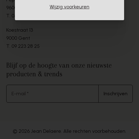
Wijzig voorkeuren
9600 Ronse
T.
055 21 19 67
Koestraat 13
9000 Gent
T.
09 223 28 25
Blijf op de hoogte van onze nieuwste
producten & trends
E-mail *
Inschrijven
© 2026 Jean Delaere. Alle rechten voorbehouden.
Website by