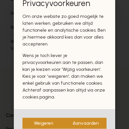
Privacyvoorkeuren
WANNEER KAN IK MIJN LEVERING VERWACHTEN?
Om onze website zo goed mogelijk te
laten werken, gebruiken we altijd
WAT ZIJN DE LEVERINGSMOGELIJKHEDEN?
functionele en analytische cookies. Ben
je hiermee akkoord kies dan voor alles
WAT ALS IK NIET THUIS BEN OP HET MOMENT
accepteren.
VAN LEVERING?
Wens je toch liever je
privacyvoorkeuren aan te passen, dan
kan je kiezen voor 'Wijzig voorkeuren'.
Kies je voor 'weigeren', dan maken we
enkel gebruik van functionele cookies.
Achteraf aanpassen kan altijd via onze
cookies pagina.
Contact
Weigeren
Aanvaarden
Peperstraat 9-11