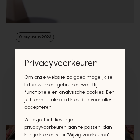
01 augustus 2023
Schitter en straal met je nieuwe
Zinda sandalen aan
Privacyvoorkeuren
Hou jij ook van een modieuze en vrouwelijke
Om onze website zo goed mogelijk te
look, dan zullen Zinda damessandalen je vast
laten werken, gebruiken we altijd
weten bekoren. Met het gebruik van trendy
functionele en analytische cookies. Ben
kleuren, unieke ...
je hiermee akkoord kies dan voor alles
accepteren.
Lees meer
Wens je toch liever je
privacyvoorkeuren aan te passen, dan
kan je kiezen voor 'Wijzig voorkeuren'.