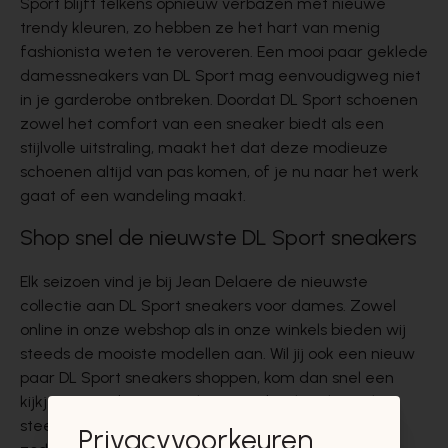
Sport blijft telkens opnieuw verbazen met nieuwe
trendy kleuren, zo hebben ze het hart van menig
fashionista weten te veroveren. Een mooi paar geklede
damessneakers van DL Sport mag eenvoudigweg niet
in je garderobe ontbreken. Doordat
DL Sport schoenen
zowel het comfort van een sneaker biedt als een
stijlvolle uitstraling, maakt het dat deze modieuze
schoenen altijd van pas komen, of je nu naar het werk
gaat of een wandeling maakt.
Shop snel de nieuwste DL Sport sneakers
Elk seizoen vind je bij Jean Delaere de nieuwste
collectie aan DL Sport sneakers voor dames. Zowel
online in onze webshop als in onze winkels bieden wij
steeds de mooiste modellen aan. Wil jij ook een nieuw
paar DL Sport sneakers shoppen, kom dan snel een
kijkje nemen bij Jean Delaere. Wij bieden dan ook
steeds de nieuwste modellen van het seizoen aan
Privacyvoorkeuren