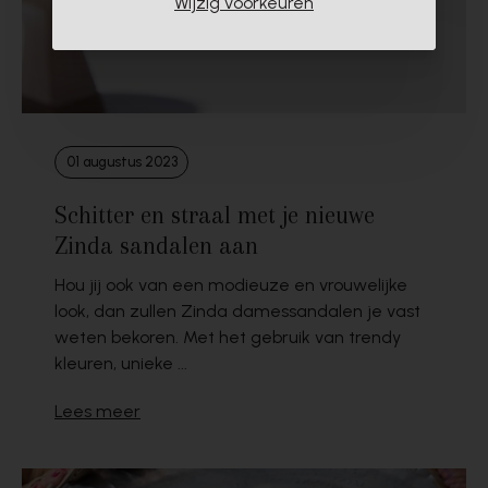
Wijzig voorkeuren
01 augustus 2023
Schitter en straal met je nieuwe
Zinda sandalen aan
Hou jij ook van een modieuze en vrouwelijke
look, dan zullen Zinda damessandalen je vast
weten bekoren. Met het gebruik van trendy
kleuren, unieke ...
Lees meer