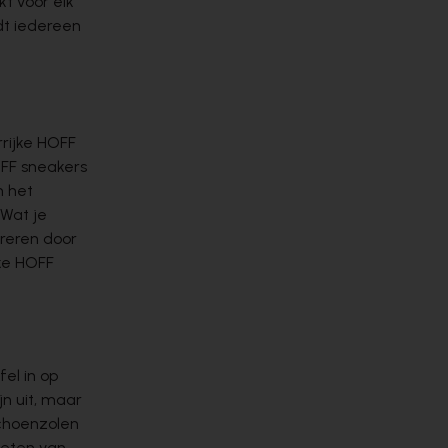
t voor elk
dt iedereen
F
rijke HOFF
OFF sneakers
n het
 Wat je
ireren door
uke HOFF
el in op
jn uit, maar
schoenzolen
ieten van