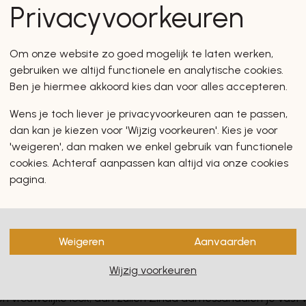
Privacyvoorkeuren
Om onze website zo goed mogelijk te laten werken,
gebruiken we altijd functionele en analytische cookies.
Ben je hiermee akkoord kies dan voor alles accepteren.
Wens je toch liever je privacyvoorkeuren aan te passen,
dan kan je kiezen voor 'Wijzig voorkeuren'. Kies je voor
'weigeren', dan maken we enkel gebruik van functionele
cookies. Achteraf aanpassen kan altijd via onze cookies
pagina.
Weigeren
Aanvaarden
 met je nieuwe Zinda sandalen aan
Wijzig voorkeuren
en vrouwelijke look, dan zullen Zinda damessandalen je vast