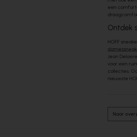
een comforta
draagcomfort
Ontdek s
HOFF sneaker
damessneak
Jean Delaere
voor een rui
collecties. 
nieuwste HOF
Naar overz