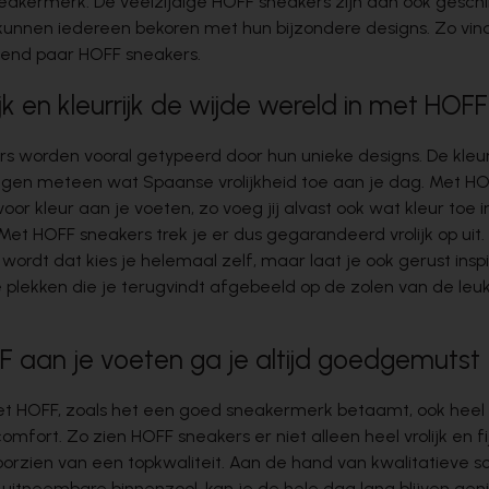
neakermerk. De veelzijdige HOFF sneakers zijn dan ook geschik
nnen iedereen bekoren met hun bijzondere designs. Zo vin
end paar HOFF sneakers.
ijk en kleurrijk de wijde wereld in met HOF
s worden vooral getypeerd door hun unieke designs. De kleur
gen meteen wat Spaanse vrolijkheid toe aan je dag. Met H
 voor kleur aan je voeten, zo voeg jij alvast ook wat kleur toe i
 Met
HOFF sneakers
trek je er dus gegarandeerd vrolijk op uit.
ordt dat kies je helemaal zelf, maar laat je ook gerust insp
e plekken die je terugvindt afgebeeld op de zolen van de le
 aan je voeten ga je altijd goedgemutst
t HOFF, zoals het een goed sneakermerk betaamt, ook heel f
comfort. Zo zien HOFF sneakers er niet alleen heel vrolijk en fi
voorzien van een topkwaliteit. Aan de hand van kwalitatieve 
uitneembare binnenzool, kan je de hele dag lang blijven gen