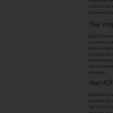
scoren als s
moment en ku
wel een pass
Trek vrol
HOFF
sneaker
sneakers voe
kies je volop
straatbeeld.
bestemming w
de vele leuk
sneakers.
Met HOFF
Daarnaast ze
kwaliteit en 
zijn ze ook 
met ook een 