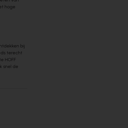
het hoge
ntdekken bij
eds terecht
ste HOFF
k snel de