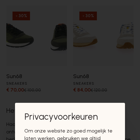
- 30%
- 30%
Sun68
Sun68
SNEAKERS
SNEAKERS
€ 70,00
€ 84,00
€ 100,00
€ 120,00
Het succes van Sun68 sneakers
Privacyvoorkeuren
Haar ontstaan kent het merk in Venetië waar de
Om onze website zo goed mogelijk te
ontwerpers kozen voor een uniek design met
laten werken, gebruiken we altijd
herkenbaar logo. Met het creëren van unieke en hippe