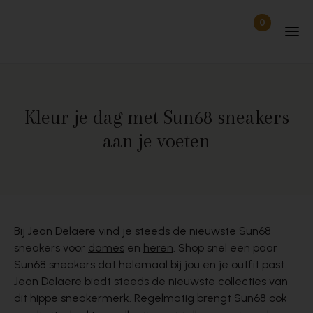
Skip to content
0
Items in wi
Uitgelogd
Kleur je dag met Sun68 sneakers
aan je voeten
Bij Jean Delaere vind je steeds de nieuwste Sun68
sneakers voor
dames
en
heren
. Shop snel een paar
Sun68 sneakers dat helemaal bij jou en je outfit past.
Jean Delaere biedt steeds de nieuwste collecties van
dit hippe sneakermerk. Regelmatig brengt Sun68 ook