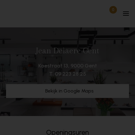
Skip to content
0
Items in wi
Uitgelogd
Jean Delaere Gent
Koestraat 13, 9000 Gent
T.
09 223 28 25
Bekijk in Google Maps
Openingsuren