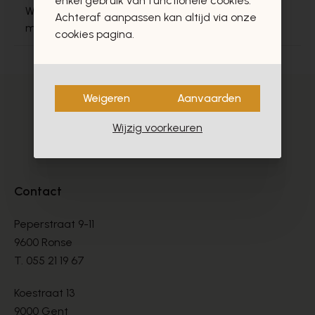
enkel gebruik van functionele cookies.
Wil jij de mooiste sneakers voor heren voor elk
Achteraf aanpassen kan altijd via onze
moment?
cookies pagina.
Weigeren
Aanvaarden
Wijzig voorkeuren
Contact
Peperstraat 9-11
9600 Ronse
T.
055 21 19 67
Koestraat 13
9000 Gent