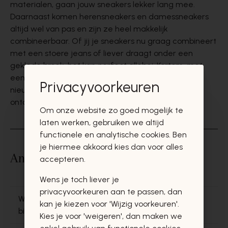
materialen, gaan jouw sneakers lekker lang mee.
Daarnaast komen
herensneakers en damessneakers
altijd wel van pas en zijn ze heel makkelijk
combineerbaar. Of jij je sneakers nu graag combineert
met een stoere jeans of liever draagt onder een
geklede broek, het kan perfect allebei. Kortom, met
een paar sneakers zit je altijd goed. Kom snel
onze
Privacyvoorkeuren
nieuwste sneakercollecties
van
de beste merken
ontdekken in onze
winkels
en
webshop
.
Om onze website zo goed mogelijk te
laten werken, gebruiken we altijd
functionele en analytische cookies. Ben
je hiermee akkoord kies dan voor alles
Andere vragen binnen 'Sneakers'
accepteren.
Wens je toch liever je
privacyvoorkeuren aan te passen, dan
Welke merken van sneakers voor dames vind je
kan je kiezen voor 'Wijzig voorkeuren'.
bij Jean Delaere?
Kies je voor 'weigeren', dan maken we