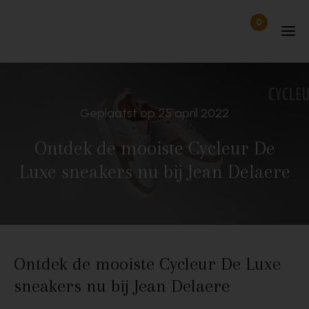
Skip to content
0
Items in wi
Uitgelogd
Geplaatst op 25 april 2022
Ontdek de mooiste Cycleur De
Luxe sneakers nu bij Jean Delaere
Ontdek de mooiste Cycleur De Luxe
sneakers nu bij Jean Delaere