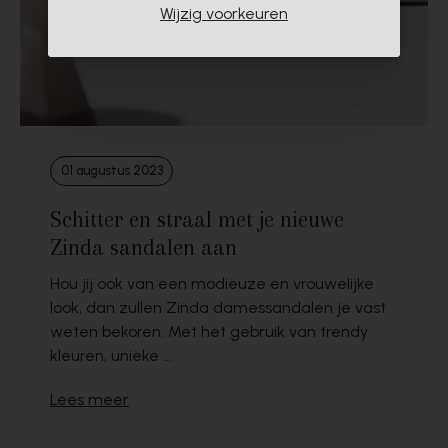
Wijzig voorkeuren
01 augustus 2023
Schitter en straal met je nieuwe
Zinda sandalen aan
Hou jij ook van een modieuze en vrouwelijke
look, dan zullen Zinda damessandalen je vast
weten bekoren. Met het gebruik van trendy
kleuren, unieke ...
Lees meer